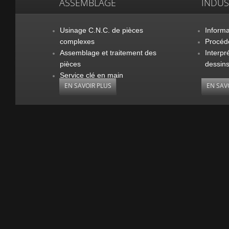
ASSEMBLAGE
INDUS
Usinage C.N.C. de pièces
Informa
complexes
Procédé
Assemblage et traitement des
Interpr
pièces
dessin
Service clé en main
EN SAVOIR PLUS
EN SAV